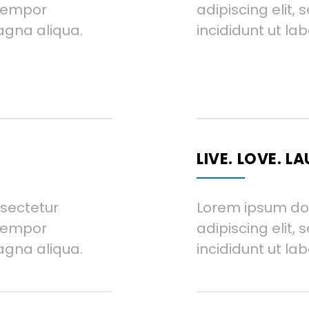
 tempor
adipiscing elit
agna aliqua.
incididunt ut la
LIVE. LOVE. L
nsectetur
Lorem ipsum dol
 tempor
adipiscing elit
agna aliqua.
incididunt ut la