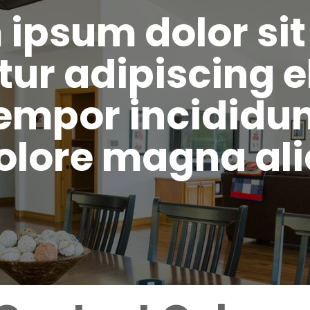
 ipsum dolor sit
ur adipiscing el
mpor incididun
dolore magna ali