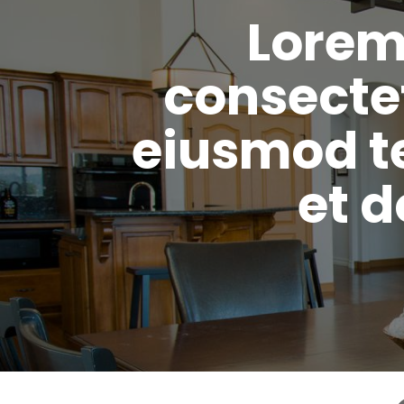
Lorem
consectet
eiusmod te
et 