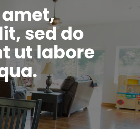
 amet,
it, sed do
t ut labore
qua.